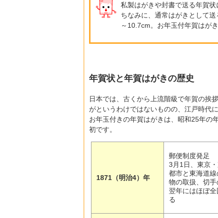
私製はがきや封書で送る年賀状
ちなみに、通常はがきとして送る
～10.7cm。お年玉付年賀はがき
年賀状と年賀はがきの歴史
日本では、古くから上流階級で年賀の挨
がというわけではないものの、江戸時代
お年玉付きの年賀はがきは、昭和25年の年
初です。
郵便制度発足
3月1日、東京
都市と東海道線
1871（明治4）年
物の取扱、切手
翌年にはほぼ全
る