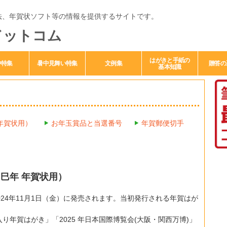
法、年賀状ソフト等の情報を提供するサイトです。
ドットコム
はがきと手紙の
中特集
暑中見舞い特集
文例集
贈答の
基本知識
 年賀状用）
お年玉賞品と当選番号
年賀郵便切手
・巳年 年賀状用）
024年11月1日（金）に発売されます。当初発行される年賀はが
り年賀はがき」「2025 年日本国際博覧会(大阪・関西万博)」