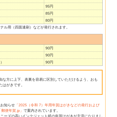
95円
85円
80円
ジナル用（四面連刷）などが発行されます。
90円
90円
博）
90円
由な方に上下、表裏を容易に区別していただけるよう、おも
たはがきです。
のお知らせ
「2025（令和 7）年用年賀はがきなどの発行および
「郵便年賀.jp」
で案内されています。
、ニーズの高いインクジェット紙の年賀はがきが主流になりまし