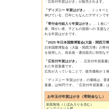
「広告付年賀はがき」が販売されます。
「ディズニー 年賀はがき」
… ミッキー
伸びている、巳年にちなんだデザインで
「寄付金付絵入り年賀はがき」
… 1 枚
者、障がい者、子どもの貧困への 支援な
れる年賀はがきです。
「2025 年日本国際博覧会(大阪・関西万
日本国際博覧会（大阪・関西万博）の寄付
を使用した、宛名面・通信面共に特別な
「広告付年賀はがき」
… 広告付年賀葉書
れた年賀葉書です。
広告が入っていることで、販売価格が 1 枚
「ディズニー 年賀はがき」の価格は、普
葉書」は90円です。「広告付年賀葉書」は
お年玉付年賀はがき（寄附金なし）
単面無地（くぼみ入りを含む）
インクジェット紙