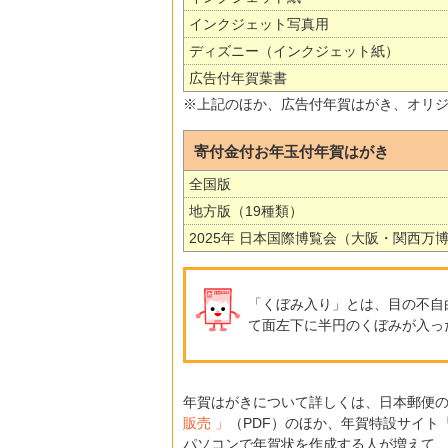
インクジェット写真用
ディズニー（インクジェット紙）
広告付年賀葉書
※上記のほか、広告付年賀はがき、オリ
寄付金付お年玉付年賀はがき
全国版
地方版（19種類）
2025年 日本国際博覧会（大阪・関西万
「くぼみ入り」とは、目の不自
て面左下に半円のくぼみが入っ
年賀はがきについて詳しくは、日本郵便
販売 」
（PDF）のほか、年賀特設サイト
パソコンで年賀状を作成する人が増えて