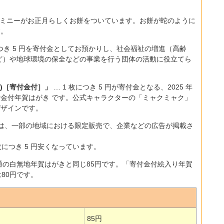
とミニーがお正月らしくお餅をついています。お餅が蛇のように
す。
につき 5 円を寄付金としてお預かりし、社会福祉の増進（高齢
ど）や地球環境の保全などの事業を行う団体の活動に役立てら
博)［寄付金付］」
… 1 枚につき 5 円が寄付金となる、2025 年
金付年賀はがき です。公式キャラクターの「ミャクミャク」
デザインです。
は、一部の地域における限定販売で、企業などの広告が掲載さ
につき 5 円安くなっています。
通の白無地年賀はがきと同じ85円です。「寄付金付絵入り年賀
80円です。
85円