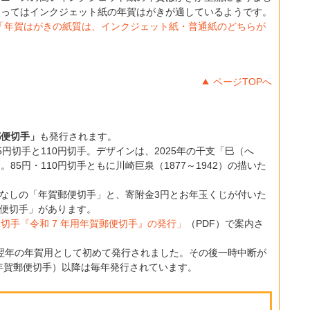
よってはインクジェット紙の年賀はがきが適しているようです。
「年賀はがきの紙質は、インクジェット紙・普通紙のどちらが
ページTOPへ
郵便切手」
も発行されます。
85円切手と110円切手。デザインは、2025年の干支「巳（へ
5円・110円切手ともに川崎巨泉（1877～1942）の描いた
くじなしの「年賀郵便切手」と、寄附金3円とお年玉くじが付いた
郵便切手」があります。
切手『令和 7 年用年賀郵便切手』の発行」
（PDF）で案内さ
）に翌年の年賀用として初めて発行されました。その後一時中断が
の年賀郵便切手）以降は毎年発行されています。