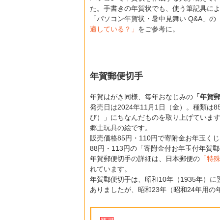
た。手書きの年賀状でも、使う筆記具に
「パソコン年賀状・暑中見舞い Q&A」の
適している？」
をご参考に。
年賀郵便切手
年賀はがき同様、毎年おなじみの
「年賀
発売日は2024年11月1日（金）。種類は
び）」にちなんだものを取り上げています。8
郷土玩具の絵です。
販売価格85円・110円で寄附金お年玉
88円・113円の「寄附金付お年玉付年賀
年賀郵便切手の詳細は、日本郵便の
「特殊
れています。
年賀郵便切手は、昭和10年（1935年
ありましたが、昭和23年（昭和24年用