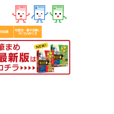
年賀状・暑中見舞い
豆知識
PCでの作り方