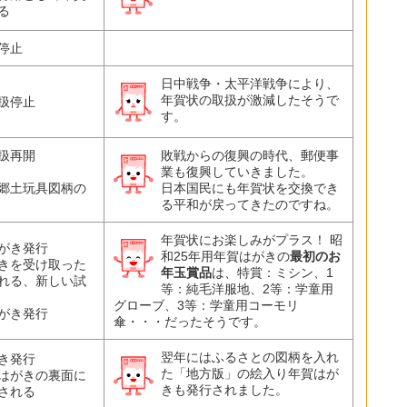
る
停止
日中戦争・太平洋戦争により、
年賀状の取扱が激減したそうで
扱停止
す。
扱再開
敗戦からの復興の時代、郵便事
業も復興していきました。
郷土玩具図柄の
日本国民にも年賀状を交換でき
る平和が戻ってきたのですね。
年賀状にお楽しみがプラス！ 昭
がき発行
和25年用年賀はがきの
最初のお
きを受け取った
年玉賞品
は、特賞：ミシン、1
れる、新しい試
等：純毛洋服地、2等：学童用
グローブ、3等：学童用コーモリ
がき発行
傘・・・だったそうです。
翌年にはふるさとの図柄を入れ
き発行
た「地方版」の絵入り年賀はが
はがきの裏面に
きも発行されました。
される