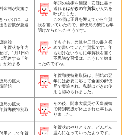
年頭の挨拶を簡潔・安価に書き
料金制が実施さ
送れる
はがきの年賀状
が人気を
呼びました。
きっかけに、は
この頃は正月を迎えてから年賀
送る習慣が急速
状を書いていたので、郵便局の繁忙も年
明けからだったそうです。
扱開始
そもそも、元旦や二日の書き初
、年賀状を年内
めで書いていた年賀状です。年
せば、1月1日の
も明けないうちに年賀状を書く
に配達する「年
不思議な習慣は、こうして始ま
」が始まる
ったのですね。
年賀郵便特別取扱は、開始の翌
扱局の拡大
年には必要に応じて全国の郵便
扱開始
局で実施され、私製はがきの使
用も認められました。
その後、関東大震災や天皇崩御
扱局の拡大
で特別取扱が休止された年もあ
年賀郵便特別取
りました。
年賀状のやりとりが、どんどん
盛んになっていったようです。
付用として年賀