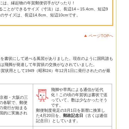
には、縁起物の年賀郵便切手がぴったり！
ことができるサイズ（寸法）は、長辺14～15.4cm、短辺9
のサイズは、長辺14.8cm、短辺10cmです。
ページTOPへ
拶を書状にして述べる風習がありました。現在のように国民誰も
には飛脚が発達して年賀状の交換がなされていました。
賀状用として1949（昭和24）年12月1日に発行されたのが最
飛脚や早馬による通信が近代
化！この頃の年賀状は書状で送
・京都・大阪の三
っていて、数は少なかったそう
の各駅で、郵便
です。
の発行が始まる
郵便制度発足の3月1日を新暦に換算し
国的に実施され
た4月20日を、
郵政記念日
（古くは逓信
記念日）としています。